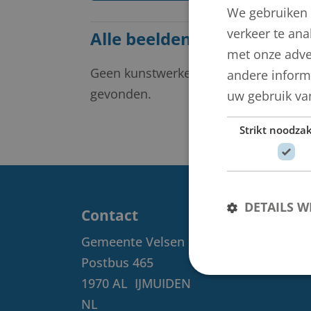
We gebruiken 
verkeer te ana
Alle beelden van Lois Won
met onze adve
Geen kunstwerken
andere informa
gevonden.
uw gebruik va
Strikt noodzak
DETAILS 
Contact
Gemeente Velsen
Postbus 465
1970 AL
IJMUIDEN
NL