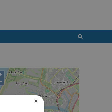
+
−
×