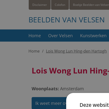
Disclaimer
Colofon
Boekje Beelden van Velse
BEELDEN VAN VELSEN
Home
Over Velsen
Kunstwerken
Home
Lois Wong Lun Hing-den Hartogh
Lois Wong Lun Hing
Woonplaats:
Amsterdam
Ik weet meer over deze kunstenaar
Deze websit