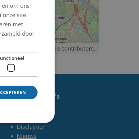
n en om ons
 onze site
neren met
verzameld door
©
OpenStreetMap
contributors.
unctioneel
ACCEPTEREN
Handige pagina's
Contact
Colofon
Disclaimer
Nieuws