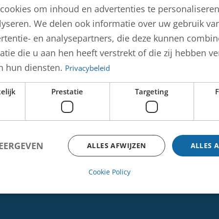
cookies om inhoud en advertenties te personalisere
lyseren. We delen ook informatie over uw gebruik van
g Lun Hing-den Hartogh
rtentie- en analysepartners, die deze kunnen combi
tie die u aan hen heeft verstrekt of die zij hebben 
n hun diensten.
Privacybeleid
elijk
Prestatie
Targeting
F
WEERGEVEN
ALLES AFWIJZEN
ALLES 
Socials
Cookie Policy