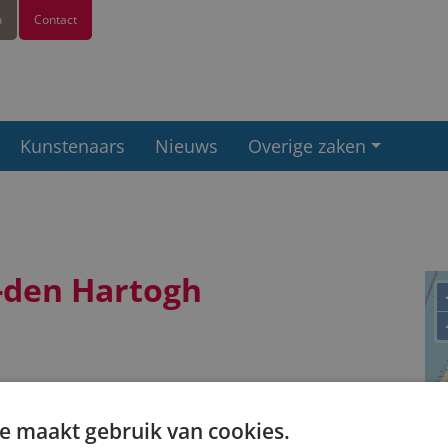
n
Contact
Kunstenaars
Nieuws
Overige zaken
-den Hartogh
e maakt gebruik van cookies.