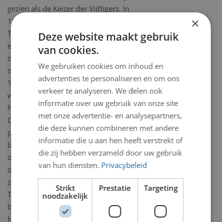
gezien als de Keizer der Vijftigers. In
×
1953 ontmoette hij zijn echtgenote,
Tony Koek. Ze gingen in Bergen wonen
Deze website maakt gebruik
en zouden onafscheidelijk blijven. In
van cookies.
de jaren zestig legde hij zich vooral toe
We gebruiken cookies om inhoud en
op de beeldende kunst, die destijds
advertenties te personaliseren en om ons
'figuratief-expressionistisch' genoemd
verkeer te analyseren. We delen ook
werd. Zijn schilderwerk, dat vooral in
informatie over uw gebruik van onze site
het begin sterk beïnvloed was door
met onze advertentie- en analysepartners,
Cobra, geeft blijk van een vrij
die deze kunnen combineren met andere
pessimistisch wereldbeeld. Vanaf 1981
informatie die u aan hen heeft verstrekt of
brak met de bundel Oogsten in de
die zij hebben verzameld door uw gebruik
dwaaltuin een nieuwe creatieve
van hun diensten.
Privacybeleid
dichtperiode aan, waarin zijn poëzie
zwarter en toch ook socialer was.
Strikt
Prestatie
Targeting
Tegenwoordig wordt Lucebert
noodzakelijk
beschouwd als één van de grootste
Nederlandstalige dichters van de