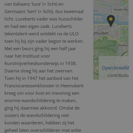
van Italiaans 'luce' (= licht) en
Germaans 'bert' (= licht), dus tweemaal
licht. Luceberts vader was huisschilder
en had een eigen zaak. Luceberts
tekentalent werd ontdekt na de ULO
toen hij bij zijn vader begon te werken.
Met een beurs ging hij een half jaar
naar het Instituut voor
Kunstnijverheidsonderwijs in 1938.
OpenStreetMa
Daarna sloeg hij aan het zwerven.
contributors
Toen hij in 1947 het aanbod van het
Franciscanessenklooster in Heemskerk
kreeg om voor kost en inwoning een
enorme wandschildering te maken,
ging hij daarmee akkoord. Omdat de
zusters de wandschildering niet
konden waarderen, hebben zij het
geheel laten overschilderen met witte