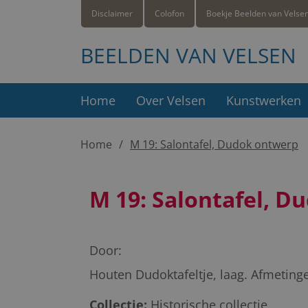
Disclaimer
Colofon
Boekje Beelden van Velse
BEELDEN VAN VELSEN
Home
Over Velsen
Kunstwerken
Home
M 19: Salontafel, Dudok ontwerp
M 19: Salontafel, 
Door:
Houten Dudoktafeltje, laag. Afmetinge
Collectie:
Historische collectie