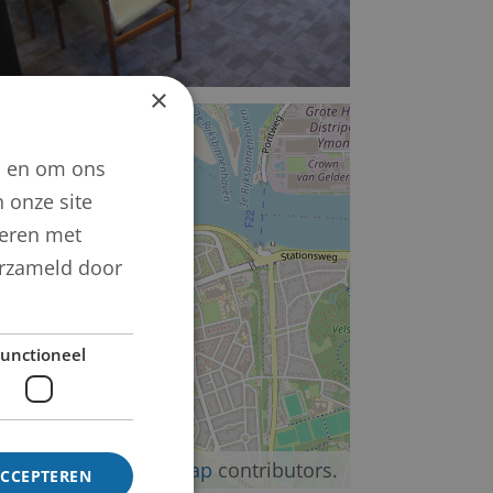
×
+
−
n en om ons
 onze site
neren met
verzameld door
unctioneel
©
OpenStreetMap
contributors.
ACCEPTEREN