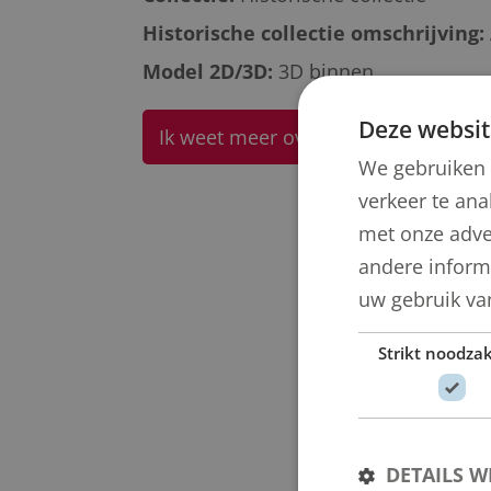
Historische collectie omschrijving:
Model 2D/3D:
3D binnen
Deze websit
Ik weet meer over dit kunstwerk
We gebruiken 
verkeer te ana
met onze adve
andere informa
uw gebruik va
Strikt noodzak
DETAILS 