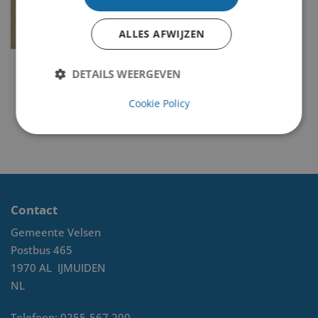
ALLES AFWIJZEN
Geen titel
DETAILS WEERGEVEN
Marijke Groeneveld
Cookie Policy
Contact
Gemeente Velsen
Postbus 465
1970 AL
IJMUIDEN
NL
Telefoon:
0255-567 200