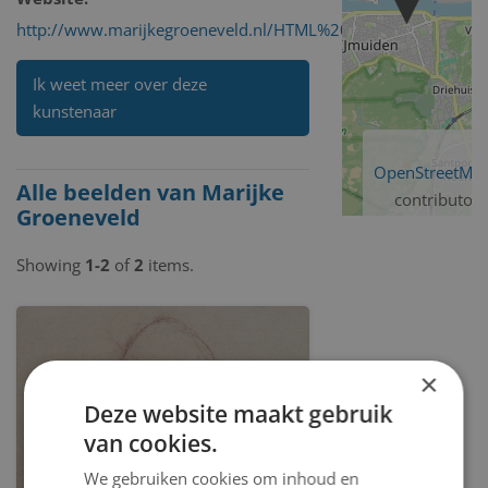
http://www.marijkegroeneveld.nl/HTML%20files/Info.html
Ik weet meer over deze
kunstenaar
OpenStreetMa
Alle beelden van Marijke
contributors
Groeneveld
Showing
1-2
of
2
items.
×
Deze website maakt gebruik
van cookies.
We gebruiken cookies om inhoud en