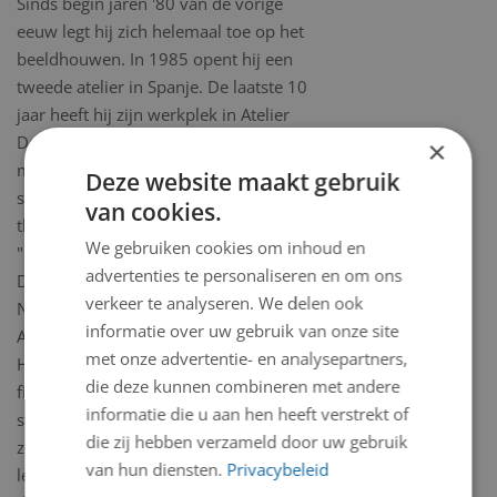
Sinds begin jaren '80 van de vorige
eeuw legt hij zich helemaal toe op het
beeldhouwen. In 1985 opent hij een
tweede atelier in Spanje. De laatste 10
jaar heeft hij zijn werkplek in Atelier
De Schermer, waar hij veelal werkt
×
met polyester. De ontwerpen,
Deze website maakt gebruik
schetsen en kleine modellen staan
van cookies.
thuis, in zijn kleine atelier in Bergen.
We gebruiken cookies om inhoud en
"Reizen naar Spanje, Frankrijk,
advertenties te personaliseren en om ons
Denemarken, Italië, Noord-Afrika,
verkeer te analyseren. We delen ook
Noord- en Zuid-Amerika en Midden-
informatie over uw gebruik van onze site
Azië hebben mijn horizon verbreed.
met onze advertentie- en analysepartners,
Het uitbeelden van de menselijke
die deze kunnen combineren met andere
figuur, alleen of in een groep, is een
informatie die u aan hen heeft verstrekt of
steeds terugkerend thema, waarbij ik
die zij hebben verzameld door uw gebruik
zowel beweging als emoties als
van hun diensten.
Privacybeleid
leidraad heb. Dit alles heeft geleid tot