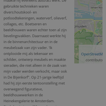
maakte hij eveneens abstract werk. De
gebruikte technieken waren
divers:houtskool- en
potloodtekeningen, waterverf, olieverf,
collages, etc. Boetseren en
beeldhouwen waren echter toen al zijn
lievelingsvakken. Daarnaast werkte hij
in de binnenarchitectuur en in de
meubelzaak van zijn vader. 'Ik
ontplooide mij als tekenaar en
OpenStreetMa
schilder, ontwierp meubels en maakte
contributors
sieraden, die niet alleen in de zaak van
mijn vader werden verkocht, maar ook
in De Bijenkorf". Op 21-jarige leeftijd
had hij zijn eerste tentoonstelling met
overwegend figuratieve,
beeldhouwwerken in de
Heinekengalerie te Amsterdam.