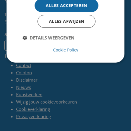
NL
ALLES ACCEPTEREN
Telefoon:
0255-567 200
ALLES AFWIJZEN
E-mail:
kunst@velsen.nl
Socials
DETAILS WEERGEVEN
Cookie Policy
Handige pagina's
Contact
Colofon
Disclaimer
Nieuws
Kunstwerken
Wijzig jouw cookievoorkeuren
Cookieverklaring
Privacyverklaring