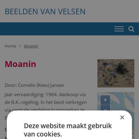
BEELDEN VAN VELSEN
Home
Moanin
Moanin
Door:
Cornelis (Kees) Jansen
Jaar vervaardiging: 1964. Aankoop via
+
de B.K.-regeling. In het bezit verkregen
−
via centrale verdeling kunstwerken te
×
Bergen.
Deze website maakt gebruik
Collectie:
Kunstcollectie
van cookies.
Kunstcollectie omschrijving: