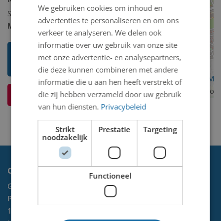
We gebruiken cookies om inhoud en
Schilderij/tekening/grafiek/foto/streetart
advertenties te personaliseren en om ons
Model 2D/3D:
2D binnen
verkeer te analyseren. We delen ook
informatie over uw gebruik van onze site
Toon mij meer werken van
met onze advertentie- en analysepartners,
Cornelis (Kees) Jansen
die deze kunnen combineren met andere
OpenStreetMa
informatie die u aan hen heeft verstrekt of
contributors
die zij hebben verzameld door uw gebruik
Ik weet meer over dit kunstwerk
van hun diensten.
Privacybeleid
Strikt
Prestatie
Targeting
noodzakelijk
Contact
Functioneel
Gemeente Velsen
Postbus 465
1970 AL
IJMUIDEN