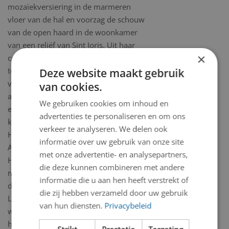
mozaïekversiering in de marmeren
vloer van de hal en voorzag de schouw
van de open haard in de woonkamer
van een reliëf van Sint Joris. Uit haar
×
contacten met Eschauzier vloeide
tevens een stroom van opdrachten
Deze website maakt gebruik
voort voor monumentale versieringen
van cookies.
aan en in verschillende grote bedrijfs-
We gebruiken cookies om inhoud en
en overheidsgebouwen, waaronder de
advertenties te personaliseren en om ons
kantoren van de Nederlandsche
verkeer te analyseren. We delen ook
Handelsmaatschappij te Rotterdam en
informatie over uw gebruik van onze site
Amsterdam en de Bijenkorf te Den
met onze advertentie- en analysepartners,
Haag. Bovendien hielp zij Eschauzier
die deze kunnen combineren met andere
met de vormgeving van interieurs van
informatie die u aan hen heeft verstrekt of
diverse schepen van de Rotterdamse
die zij hebben verzameld door uw gebruik
Lloyd en de Holland Amerika Lijn,
van hun diensten.
Privacybeleid
waaronder de ‘Rotterdam’, die nu als
hotel voor het Derde Katendrechtse
Strikt
Prestatie
Targeting