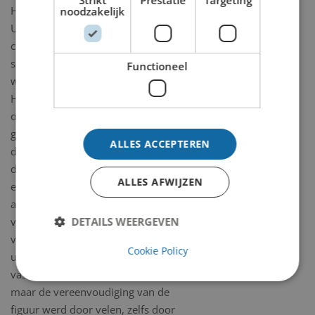
Hoofd in de Maashaven ligt.
noodzakelijk
Uit deze opdrachten mag men
concluderen dat Nel Klaassen
succesvol was, maar niet dat haar
Functioneel
werk altijd makkelijk toegankelijk is.
Haar meest omstreden beeld is het
oorlogsmonument ‘Eert de Vrouw’
geplaatst in Arnhem aan de oever van
ALLES ACCEPTEREN
de Rijn. Het stond oorspronkelijk op
de Sonsbeek-tentoonstelling van 1949
ALLES AFWIJZEN
en werd door de gemeente Arnhem
aangekocht. Het stelt een gestileerde
DETAILS WEERGEVEN
vrouwenfiguur met opgeheven hoofd
voor door de kunstenares zelf gehakt
Cookie Policy
uit blauwe steen. Het beeld straalt
vastberadenheid en levenskracht uit,
maar de vereenvoudiging van de
figuur werd door velen, zelfs door