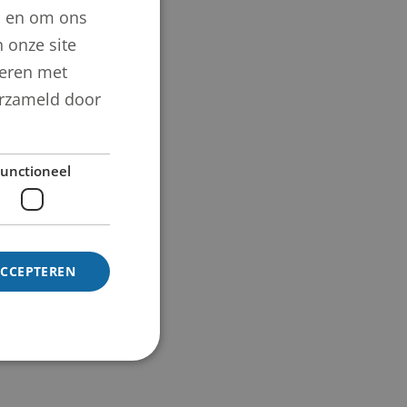
n en om ons
 onze site
neren met
verzameld door
unctioneel
ACCEPTEREN