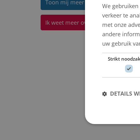
Toon mij meer werken van Herbert
We gebruiken 
verkeer te ana
Ik weet meer over dit kunstwerk
met onze adve
andere informa
uw gebruik va
Strikt noodzak
DETAILS 