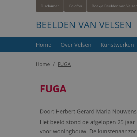
Disclaimer
Colofon
Boekje Beelden van Velse
BEELDEN VAN VELSEN
Home
Over Velsen
Kunstwerken
Home
FUGA
FUGA
Door:
Herbert Gerard Maria Nouwens
Het beeld stond de afgelopen 25 jaar
voor woningbouw. De kunstenaar zoch