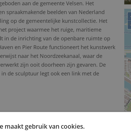
ngeboden aan de gemeente Velsen. Het
te en spraakmakende beelden van Nederland
ing op de gemeentelijke kunstcollectie. Het
het project waarmee het ruige, maritieme
t in de inrichting van de openbare ruimte op
Haven en Pier Route functioneert het kunstwerk
verwijst naar het Noordzeekanaal, waar de
erwerkt zijn ooit doorheen zijn gevaren. De
in de sculptuur legt ook een link met de
e maakt gebruik van cookies.