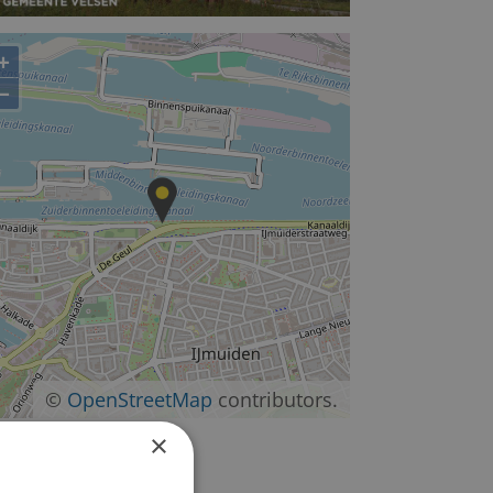
+
−
©
OpenStreetMap
contributors.
×