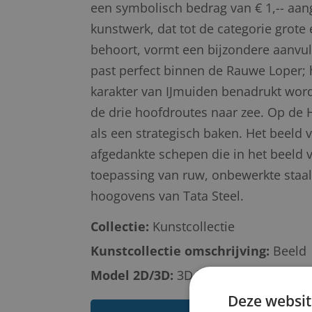
een symbolisch bedrag van € 1,-- aa
kunstwerk, dat tot de categorie gro
behoort, vormt een bijzondere aanvull
past perfect binnen de Rauwe Loper; 
karakter van IJmuiden benadrukt word
de drie hoofdroutes naar zee. Op de 
als een strategisch baken. Het beeld 
afgedankte schepen die in het beeld v
toepassing van ruw, onbewerkte staal 
hoogovens van Tata Steel.
Collectie:
Kunstcollectie
Kunstcollectie omschrijving:
Beeld
Model 2D/3D:
3D buiten
Deze websit