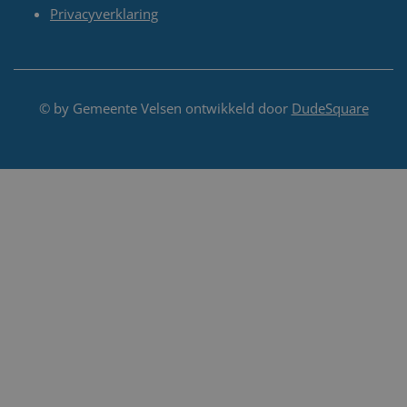
Privacyverklaring
© by Gemeente Velsen ontwikkeld door
DudeSquare