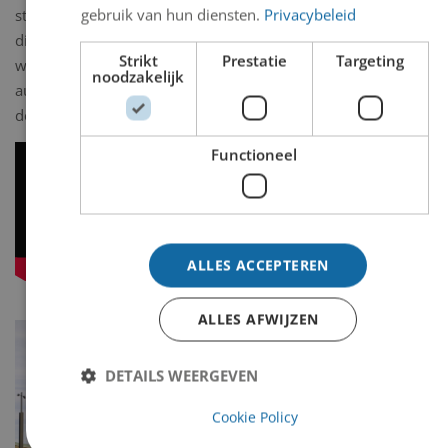
gebruik van hun diensten.
Privacybeleid
style="color: #ee2953;
display: inline; padding: 0;
Strikt
Prestatie
Targeting
width:
noodzakelijk
auto;"xtagendzDownload
de digitale versie
Functioneel
ALLES ACCEPTEREN
ALLES AFWIJZEN
DETAILS WEERGEVEN
Cookie Policy