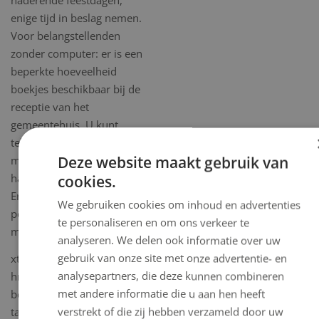
enige tijd in beslag nemen.
Voor belangstellenden
zonder computer: er is een
beperkte hoeveelheid
boekjes beschikbaar bij de
receptie van het
gemeentehuis. U kunt
telefonisch een afspraak
Deze website maakt gebruik van
maken om het boekje op te
halen.
cookies.
Er is één exemplaar per
We gebruiken cookies om inhoud en advertenties
persoon gratis beschikbaar,
te personaliseren en om ons verkeer te
maar let op: op = op!
analyseren. We delen ook informatie over uw
gebruik van onze site met onze advertentie- en
xtagstartza
analysepartners, die deze kunnen combineren
href="https://www.beeldenvanvelsen.nl/current/local/userfiles
met andere informatie die u aan hen heeft
bestandendocumenten/Beelden_van_Velsen_2020.def_versie_1
verstrekt of die zij hebben verzameld door uw
target="_blank" title=""