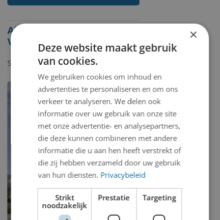
Alle beelden van Nout
×
Visser
Deze website maakt gebruik
van cookies.
Showing
1-2
of
2
items.
We gebruiken cookies om inhoud en
advertenties te personaliseren en om ons
verkeer te analyseren. We delen ook
informatie over uw gebruik van onze site
met onze advertentie- en analysepartners,
die deze kunnen combineren met andere
informatie die u aan hen heeft verstrekt of
die zij hebben verzameld door uw gebruik
van hun diensten.
Privacybeleid
Strikt
Prestatie
Targeting
noodzakelijk