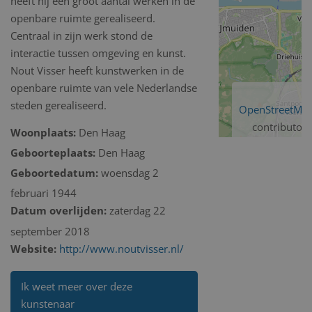
heeft hij een groot aantal werken in de
openbare ruimte gerealiseerd.
Centraal in zijn werk stond de
interactie tussen omgeving en kunst.
Nout Visser heeft kunstwerken in de
openbare ruimte van vele Nederlandse
steden gerealiseerd.
OpenStreetMa
contributors
Woonplaats:
Den Haag
Geboorteplaats:
Den Haag
Geboortedatum:
woensdag 2
februari 1944
Datum overlijden:
zaterdag 22
september 2018
Website:
http://www.noutvisser.nl/
Ik weet meer over deze
kunstenaar