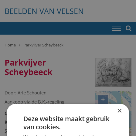
BEELDEN VAN VELSEN
Home
Parkvijver Scheybeeck
Parkvijver
Scheybeeck
Door:
Arie Schouten
+
Aankoop via de B.K.-regeling.
−
×
Collectie:
Kunstcollectie
Deze website maakt gebruik
Kunstcollectie omschrijving:
van cookies.
Schilderij/tekening/grafiek/foto/streetart