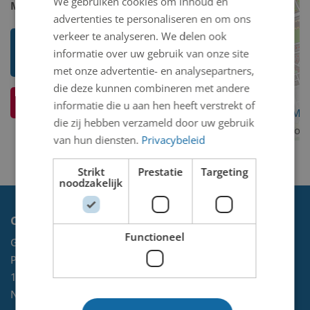
We gebruiken cookies om inhoud en
Model 2D/3D:
2D binnen
advertenties te personaliseren en om ons
verkeer te analyseren. We delen ook
Toon mij meer werken van Arie
informatie over uw gebruik van onze site
Schouten
met onze advertentie- en analysepartners,
die deze kunnen combineren met andere
Ik weet meer over dit kunstwerk
informatie die u aan hen heeft verstrekt of
OpenStreetMa
die zij hebben verzameld door uw gebruik
contributors
van hun diensten.
Privacybeleid
Strikt
Prestatie
Targeting
noodzakelijk
Contact
Functioneel
Gemeente Velsen
Postbus 465
1970 AL
IJMUIDEN
NL