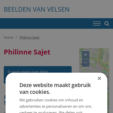
BEELDEN VAN VELSEN
Home
Philinne Sajet
Philinne Sajet
+
−
Ik weet meer over deze
×
kunstenaar
Deze website maakt gebruik
van cookies.
Alle beelden van Philinne
We gebruiken cookies om inhoud en
Sajet
advertenties te personaliseren en om ons
verkeer te analyseren. We delen ook