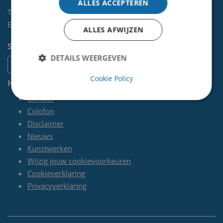
ALLES ACCEPTEREN
Telefoon:
0255-567 200
E-mail:
kunst@velsen.nl
ALLES AFWIJZEN
Socials
DETAILS WEERGEVEN
Cookie Policy
Handige pagina's
Contact
Colofon
Disclaimer
Nieuws
Kunstwerken
Wijzig jouw cookievoorkeuren
Cookieverklaring
Privacyverklaring