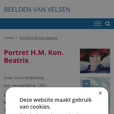
BEELDEN VAN VELSEN
Home
Portret H.M. Kon. Beatrix
Portret H.M. Kon.
Beatrix
Door:
Carla Rodenberg
+
Jaar vervaardiging: 1995.
−
×
Collectie:
Kunstcollectie
Deze website maakt gebruik
Kunstcollectie omschrijving:
van cookies.
Schilderij/tekening/grafiek/foto/streetart