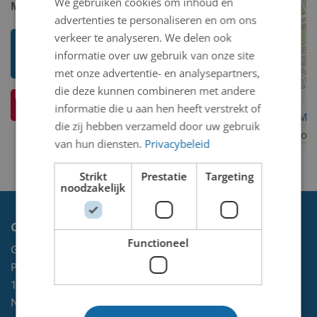
We gebruiken cookies om inhoud en
Model 2D/3D:
2D binnen
advertenties te personaliseren en om ons
verkeer te analyseren. We delen ook
Toon mij meer werken van Carla
informatie over uw gebruik van onze site
Rodenberg
met onze advertentie- en analysepartners,
die deze kunnen combineren met andere
Ik weet meer over dit kunstwerk
informatie die u aan hen heeft verstrekt of
OpenStreetMa
die zij hebben verzameld door uw gebruik
contributors
van hun diensten.
Privacybeleid
Strikt
Prestatie
Targeting
noodzakelijk
Contact
Functioneel
Gemeente Velsen
Postbus 465
1970 AL
IJMUIDEN
NL