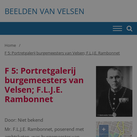
BEELDEN VAN VELSEN
Home
F 5: Portretgalerij burgemeesters van Velsen; F.L.J.E. Rambonnet
F 5: Portretgalerij
burgemeesters van
Velsen; F.L.J.E.
Rambonnet
Door:
Niet bekend
+
Mr. F.L.J.E. Rambonnet, poserend met
ambtsketen, was burgemeester van