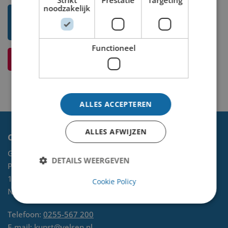
noodzakelijk
Toon mij meer werken van Niet
bekend
Functioneel
Ik weet meer over dit kunstwerk
ALLES ACCEPTEREN
ALLES AFWIJZEN
Contact
Gemeente Velsen
DETAILS WEERGEVEN
Postbus 465
1970 AL
IJMUIDEN
Cookie Policy
NL
Telefoon:
0255-567 200
E-mail:
kunst@velsen.nl