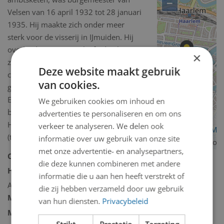
−
Velsen van 16 april 1932 tot 28 januari
1935. Hij maakte zich onder meer
sterk voor de visserij in IJmuiden. Hij
overleed op 49-jarige leeftijd in het
×
ziekenhuis in IJmuiden aan
Deze website maakt gebruik
complicaties als gevolg van een
van cookies.
galblaasoperatie. Hij werd begraven in
Elburg. De foto is in 2014, na
We gebruiken cookies om inhoud en
bruikleen, geschonken aan het Noord-
advertenties te personaliseren en om ons
Hollands Archief te Haarlem
verkeer te analyseren. We delen ook
OpenStreetMa
(tentoonstelling in Velsenzaal).
informatie over uw gebruik van onze site
contributors
met onze advertentie- en analysepartners,
Collectie:
Historische collectie
die deze kunnen combineren met andere
Historische collectie omschrijving:
informatie die u aan hen heeft verstrekt of
Andere/diversen
die zij hebben verzameld door uw gebruik
Model 2D/3D:
2D binnen
van hun diensten.
Privacybeleid
Materiaal 2D/3D diverse:
Foto
Strikt
Prestatie
Targeting