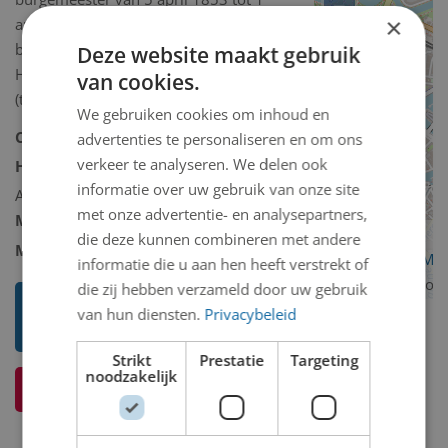
−
×
augustus 1892. De foto is in 2014, na
bruikleen, geschonken aan het Noord-
Deze website maakt gebruik
Hollands Archief te Haarlem
van cookies.
(tentoonstelling in Velsenzaal).
We gebruiken cookies om inhoud en
Collectie:
Historische collectie
advertenties te personaliseren en om ons
verkeer te analyseren. We delen ook
Historische collectie omschrijving:
informatie over uw gebruik van onze site
Andere/diversen
met onze advertentie- en analysepartners,
Model 2D/3D:
2D binnen
die deze kunnen combineren met andere
Materiaal 2D/3D diverse:
Foto
OpenStreetMa
informatie die u aan hen heeft verstrekt of
contributors
die zij hebben verzameld door uw gebruik
Toon mij meer werken van Niet
van hun diensten.
Privacybeleid
bekend
Strikt
Prestatie
Targeting
noodzakelijk
Ik weet meer over dit kunstwerk