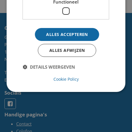
Functioneel
Contact
ALLES ACCEPTEREN
Gemeente Velsen
Postbus 465
ALLES AFWIJZEN
1970 AL
IJMUIDEN
NL
DETAILS WEERGEVEN
Telefoon:
0255-567 200
Cookie Policy
E-mail:
kunst@velsen.nl
Socials
Handige pagina's
Contact
Colofon