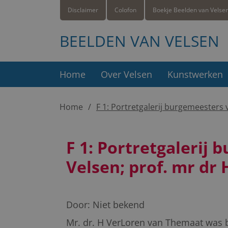
Disclaimer
Colofon
Boekje Beelden van Velse
BEELDEN VAN VELSEN
Home
Over Velsen
Kunstwerken
Home
F 1: Portretgalerij burgemeesters
F 1: Portretgalerij
Velsen; prof. mr dr
Door:
Niet bekend
Mr. dr. H VerLoren van Themaat was b