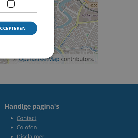
ACCEPTEREN
©
OpenStreetMap
contributors.
Handige pagina's
Contact
Colofon
Disclaimer