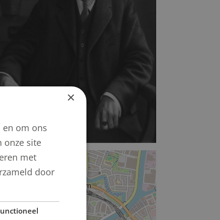
×
n en om ons
 onze site
neren met
+
verzameld door
−
unctioneel