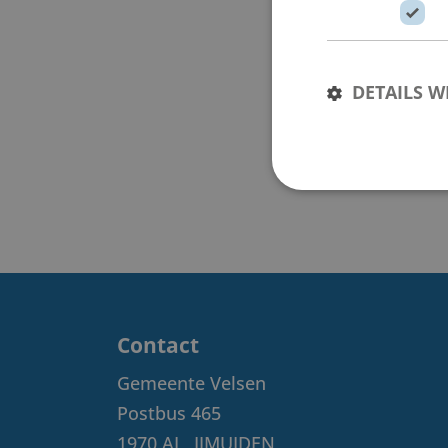
DETAILS 
Contact
Gemeente Velsen
Postbus 465
1970 AL
IJMUIDEN