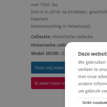
mei 1920. De
foto is in 2014, na bruikleen, gescho
Haarlem
tentoonstelling in Velsenzaal).
Collectie:
Historische collectie
Historische collectie omschrijving:
Model 2D/3D:
2D binnen
Deze websit
We gebruiken 
Toon mij meer werken van Niet be
verkeer te ana
met onze adve
Ik weet meer over dit kunstwerk
andere informa
uw gebruik va
Strikt noodzak