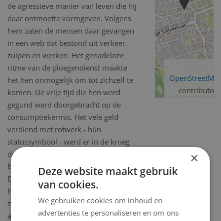
de agressieve manier van leven die hij
daar ontmoette vormgeven. Volgens
hem zaten de mensen daar gevangen
in een web dat bestond uit verkeer,
zuipen en werken. Het genadeloze
ritme van de ploegendienst maakte
OpenStreetMa
het hen onmogelijk om tot zichzelf te
contributors
komen. De vrije tijd die hen werd
gegund werd doorgebracht op de
consumptiekermis. Het vele geld
verdiend met rotwerk - hún
statussymbool - werd er in de kroeg
doorgejaagd. Zo’n sfeer in realistische
×
beelden weergeven is onmogelijk.
Deze website maakt gebruik
Daarom heeft Bes gekozen voor een
van cookies.
half abstracte collage van symbolen
We gebruiken cookies om inhoud en
zoals bierflesjes, café-reclames,
advertenties te personaliseren en om ons
asbakken, stukken steenkool, enz.