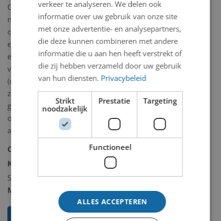
verkeer te analyseren. We delen ook
Opmerkelijk is daarbij ets. no. 2: de
informatie over uw gebruik van onze site
man die, door een duizeling
met onze advertentie- en analysepartners,
overvallen, op de vloer overgeeft. In
die deze kunnen combineren met andere
een ironisch-speelse toepassing van de
informatie die u aan hen heeft verstrekt of
etstechniek ontstaat er een patroon
die zij hebben verzameld door uw gebruik
van de uitgespuugde maaltijd
van hun diensten.
Privacybeleid
(doperwtjes met worteltjes?) en de
zwart-witte granito vloer. Als men
Strikt
Prestatie
Targeting
geconcentreerd naar deze vloer kijkt
noodzakelijk
ontstaat er hetzelfde duizelige gevoel
als dat van het ‘slachtoffer’ op de ets.
Functioneel
Collectie:
Kunstcollectie
Kunstcollectie omschrijving:
Schilderij/tekening/grafiek/foto/streetart
Model 2D/3D:
2D binnen
ALLES ACCEPTEREN
Toon mij meer werken van Peter