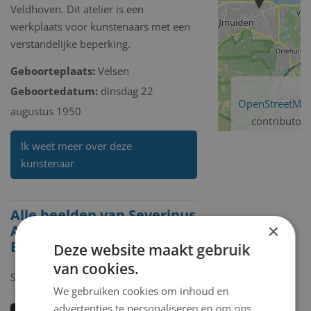
Veldhoven. Dit atelier is een
werkplaats voor kunstenaars met een
verstandelijke beperking.
Geboorteplaats:
Velsen
Geboortedatum:
dinsdag 22
OpenStreetMa
augustus 1950
contributors
Ik weet meer over deze
kunstenaar
Alle beelden van Severinus
×
Aren Antonius (Sjoerd)
Braber
Deze website maakt gebruik
van cookies.
Showing
1-2
of
2
items.
We gebruiken cookies om inhoud en
advertenties te personaliseren en om ons