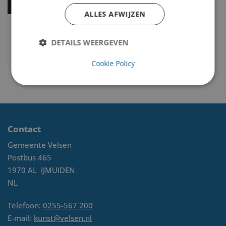
ALLES AFWIJZEN
Wit op wit
DETAILS WEERGEVEN
Severinus Aren Antonius (Sjoerd) Braber
Cookie Policy
Contact
Gemeente Velsen
Postbus 465
1970 AL
IJMUIDEN
NL
Telefoon:
0255-567 200
E-mail:
kunst@velsen.nl