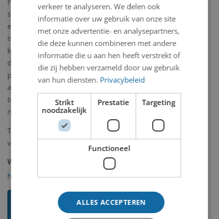
nieuwe creaties. Ook creëerde Sylvia
verkeer te analyseren. We delen ook
speciale herdenkingsbroches, waarin
informatie over uw gebruik van onze site
een klein beetje as van de overledene
met onze advertentie- en analysepartners,
is verwerkt. Ook deelt haar ideeën en
die deze kunnen combineren met andere
kennis graag met anderen. Gedurende
informatie die u aan hen heeft verstrekt of
de 35 jaar die zij heeft lesgegeven
die zij hebben verzameld door uw gebruik
probeerde zij haar leerlingen op een
van hun diensten.
Privacybeleid
ander been te zetten; hen iets nieuws
te laten maken. "Zo creëer je iets
Strikt
Prestatie
Targeting
noodzakelijk
nieuws, unieks en eigenzinnigs”.
Tekst: Marc Kok / fotografie: Donald
van Hasselt en Marc Kok.
Functioneel
Website:
http://www.sylviablickman.nl/objecten.php
Ik weet meer over deze
ALLES ACCEPTEREN
kunstenaar