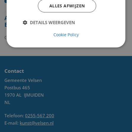
ALLES AFWIJZEN
Alle beelden van Silvia
DETAILS WEERGEVEN
Blickman
Cookie Policy
Geen kunstwerken gevonden.
Contact
Gemeente Velsen
Postbus 465
1970 AL
IJMUIDEN
NL
Telefoon:
0255-567 200
E-mail:
kunst@velsen.nl