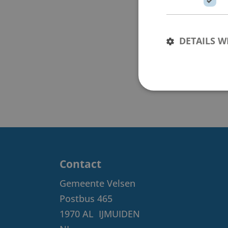
DETAILS 
Contact
Gemeente Velsen
Postbus 465
1970 AL
IJMUIDEN