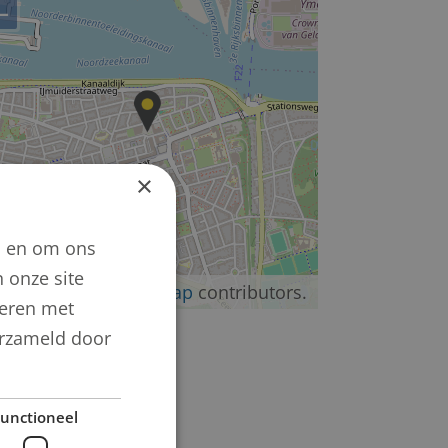
−
×
n en om ons
 onze site
©
OpenStreetMap
contributors.
neren met
verzameld door
unctioneel