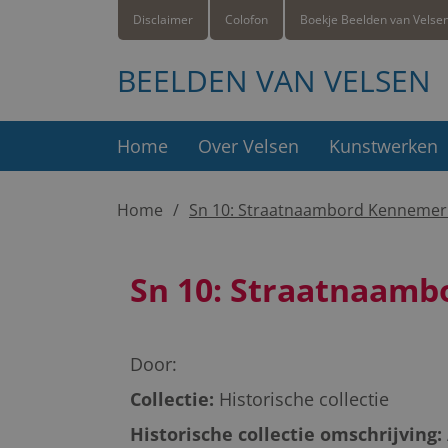
Disclaimer
Colofon
Boekje Beelden van Velse
BEELDEN VAN VELSEN
Home
Over Velsen
Kunstwerken
Home
Sn 10: Straatnaambord Kennemer
Sn 10: Straatnaam
Door:
Collectie:
Historische collectie
Historische collectie omschrijving: