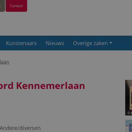
n
Contact
Kunstenaars
Nieuws
Overige zaken
laan
bord Kennemerlaan
Andere/diversen