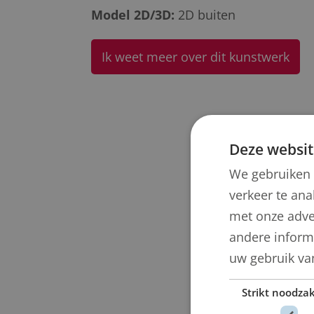
Model 2D/3D:
2D buiten
Ik weet meer over dit kunstwerk
Deze websit
We gebruiken 
verkeer te ana
met onze adve
andere informa
uw gebruik va
Strikt noodzak