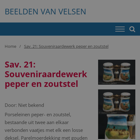
BEELDEN VAN VELSEN
Home
Sav. 21: Souveniraardewerk peper en zoutstel
Sav. 21:
Souveniraardewerk
peper en zoutstel
Door:
Niet bekend
Porseleinen peper- en zoutstel,
bestaande uit twee aan elkaar
verbonden vaatjes met elk een losse
deksel. Parelmoerdekking met gouden