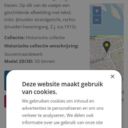
biezen. Op elk van de vaatjes een
+
geschilderde afbeelding met tekst;
−
links: IJmuiden strandgezicht, rechts:
IJmuiden haveningang. Z.j. (ca.1910).
Collectie:
Historische collectie
Historische collectie omschrijving:
Souveniraardewerk
Model 2D/3D:
3D binnen
×
Toon mij meer werken van Niet
Deze website maakt gebruik
bekend
van cookies.
OpenStreetMa
contributors
We gebruiken cookies om inhoud en
Ik weet meer over dit kunstwerk
advertenties te personaliseren en om ons
verkeer te analyseren. We delen ook
informatie over uw gebruik van onze site