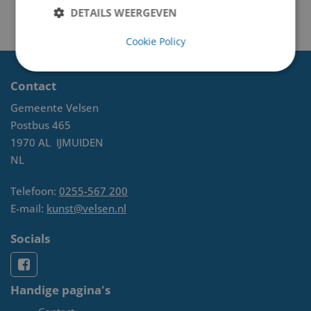
DETAILS WEERGEVEN
Cookie Policy
Contact
Gemeente Velsen
Postbus 465
1970 AL
IJMUIDEN
NL
Telefoon:
0255-567 200
E-mail:
kunst@velsen.nl
Socials
Handige pagina's