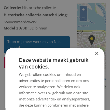
Collectie:
Historische collectie
+
Historische collectie omschrijving:
−
Souveniraardewerk
Model 2D/3D:
3D binnen
Toon mij meer werken van Niet
bekend
×
Deze website maakt gebruik
Ik weet meer over dit kunstwerk
van cookies.
We gebruiken cookies om inhoud en
OpenStreetMa
advertenties te personaliseren en om ons
contributors
verkeer te analyseren. We delen ook
informatie over uw gebruik van onze site
met onze advertentie- en analysepartners,
die deze kunnen combineren met andere