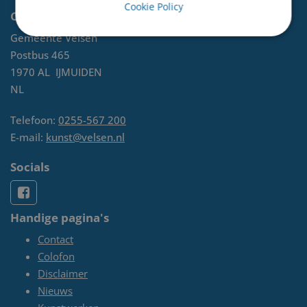
Cookie Policy
Contact
Gemeente Velsen
Postbus 465
1970 AL
IJMUIDEN
NL
Telefoon:
0255-567 200
E-mail:
kunst@velsen.nl
Socials
Handige pagina's
Contact
Colofon
Disclaimer
Nieuws