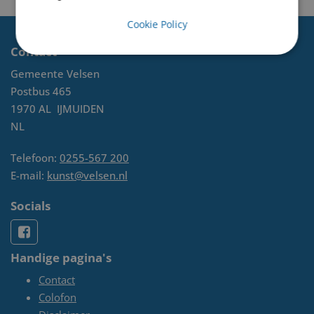
Cookie Policy
Contact
Gemeente Velsen
Postbus 465
1970 AL
IJMUIDEN
NL
Telefoon:
0255-567 200
E-mail:
kunst@velsen.nl
Socials
Handige pagina's
Contact
Colofon