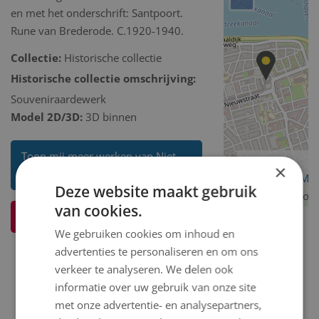
en met het onderschrift: Santpoort.
Rune van Brederode. C.1920-1940.
Collectie:
Historische collectie
Historische collectie omschrijving:
Souveniraardewerk
Model 2D/3D:
3D binnen
Toon mij meer werken van Niet
×
bekend
OpenStreetMa
Deze website maakt gebruik
contributors
van cookies.
Ik weet meer over dit kunstwerk
We gebruiken cookies om inhoud en
advertenties te personaliseren en om ons
verkeer te analyseren. We delen ook
informatie over uw gebruik van onze site
met onze advertentie- en analysepartners,