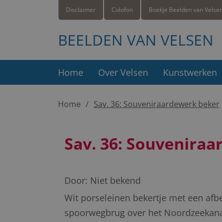
Disclaimer
Colofon
Boekje Beelden van Velse
BEELDEN VAN VELSEN
Home
Over Velsen
Kunstwerken
Home
Sav. 36: Souveniraardewerk beker
Sav. 36: Souvenira
Door:
Niet bekend
Wit porseleinen bekertje met een afbe
spoorwegbrug over het Noordzeekanaa