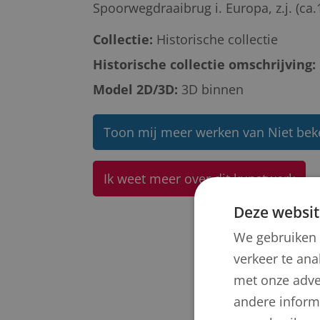
Spoorwegdraaibrug i. Europa, z.j. (ca.
Collectie:
Historische collectie
Historische collectie omschrijving:
Model 2D/3D:
3D binnen
Toon mij meer werken van Niet be
Ik weet meer over dit kunstwerk
Deze websit
We gebruiken 
verkeer te ana
met onze adve
andere informa