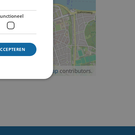
unctioneel
ACCEPTEREN
©
OpenStreetMap
contributors.