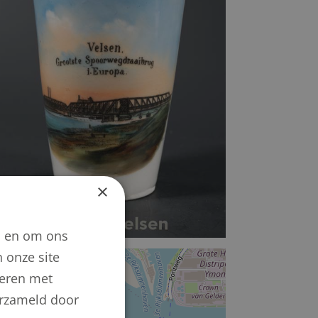
×
n en om ons
 onze site
+
neren met
−
verzameld door