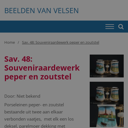
BEELDEN VAN VELSEN
Home
Sav. 48: Souveniraardewerk peper en zoutstel
Sav. 48:
Souveniraardewerk
peper en zoutstel
Door:
Niet bekend
Porseleinen peper- en zoutstel
bestaande uit twee aan elkaar
verbonden vaatjes, met elk een los
deksel, parelmoer dekking met