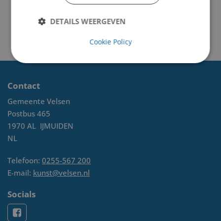
DETAILS WEERGEVEN
Cookie Policy
Contact
Gemeente Velsen
Postbus 465
1970 AL
IJMUIDEN
NL
Telefoon:
0255-567 200
E-mail:
kunst@velsen.nl
Socials