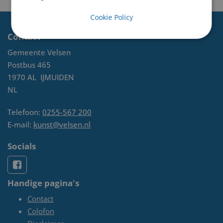
Cookie Policy
Contact
Gemeente Velsen
Postbus 465
1970 AL
IJMUIDEN
NL
Telefoon:
0255-567 200
E-mail:
kunst@velsen.nl
Socials
Handige pagina's
Contact
Colofon