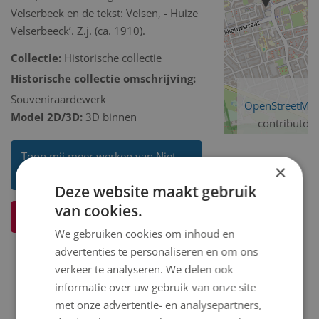
Velserbeek en de tekst: Velsen, - Huize
Velserbeeck’. Z.j. (ca. 1910).
Collectie:
Historische collectie
Historische collectie omschrijving:
Souveniraardewerk
OpenStreetMa
Model 2D/3D:
3D binnen
contributors
Toon mij meer werken van Niet
×
bekend
Deze website maakt gebruik
van cookies.
Ik weet meer over dit kunstwerk
We gebruiken cookies om inhoud en
advertenties te personaliseren en om ons
verkeer te analyseren. We delen ook
informatie over uw gebruik van onze site
met onze advertentie- en analysepartners,