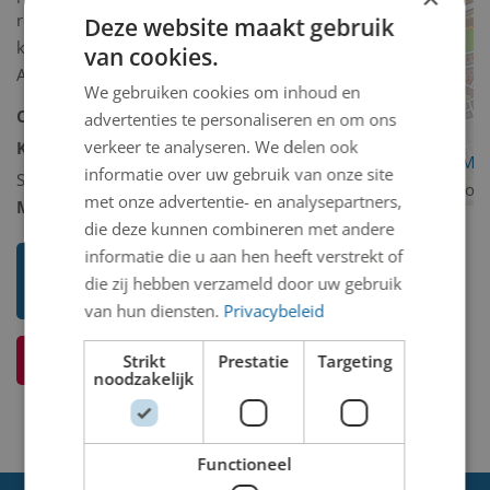
roodtinten met verwerking van
Deze website maakt gebruik
krantenfragmenten in de afbeelding.
van cookies.
Afmetingen 47,5 x 68 cm.
We gebruiken cookies om inhoud en
Collectie:
Kunstcollectie
advertenties te personaliseren en om ons
verkeer te analyseren. We delen ook
Kunstcollectie omschrijving:
OpenStreetMa
informatie over uw gebruik van onze site
Schilderij/tekening/grafiek/foto/streetart
contributors
met onze advertentie- en analysepartners,
Model 2D/3D:
2D binnen
die deze kunnen combineren met andere
informatie die u aan hen heeft verstrekt of
Toon mij meer werken van Adrie
die zij hebben verzameld door uw gebruik
Hoekstra-van den Dool
van hun diensten.
Privacybeleid
Ik weet meer over dit kunstwerk
Strikt
Prestatie
Targeting
noodzakelijk
Functioneel