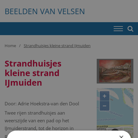
BEELDEN VAN VELSEN
Home
Strandhuisjes kleine strand IJmuiden
Strandhuisjes
kleine strand
IJmuiden
+
Door:
Adrie Hoekstra-van den Dool
−
Twee rijen strandhuisjes aan
weerszijde van een pad op het
IJmuiderstrand, tot de horizon in
×
perspectief, uitgevoerd in diverse