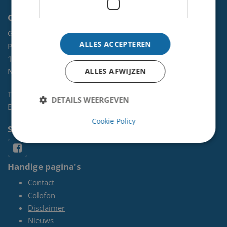
Contact
Gemeente Velsen
ALLES ACCEPTEREN
Postbus 465
1970 AL
IJMUIDEN
NL
ALLES AFWIJZEN
Telefoon:
0255-567 200
DETAILS WEERGEVEN
E-mail:
kunst@velsen.nl
Cookie Policy
Socials
Handige pagina's
Contact
Colofon
Disclaimer
Nieuws