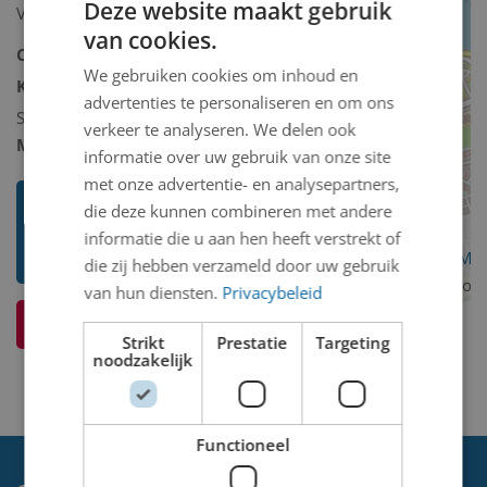
Deze website maakt gebruik
Velsen d.d. 1-12-1967.
van cookies.
Collectie:
Kunstcollectie
We gebruiken cookies om inhoud en
Kunstcollectie omschrijving:
advertenties te personaliseren en om ons
Schilderij/tekening/grafiek/foto/streetart
verkeer te analyseren. We delen ook
Model 2D/3D:
2D binnen
informatie over uw gebruik van onze site
met onze advertentie- en analysepartners,
Toon mij meer werken van Carel
die deze kunnen combineren met andere
Nicolaas Storm van ‘s
informatie die u aan hen heeft verstrekt of
OpenStreetMa
Gravensande
die zij hebben verzameld door uw gebruik
contributors
van hun diensten.
Privacybeleid
Ik weet meer over dit kunstwerk
Strikt
Prestatie
Targeting
noodzakelijk
Functioneel