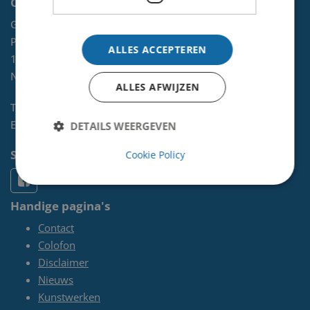
Contact
Gemeente Velsen
Postbus 465
ALLES ACCEPTEREN
1970 AL
IJMUIDEN
NL
ALLES AFWIJZEN
Telefoon:
0255-567 200
E-mail:
kunst@velsen.nl
DETAILS WEERGEVEN
Socials
Cookie Policy
Handige pagina's
Contact
Colofon
Disclaimer
Nieuws
Kunstwerken