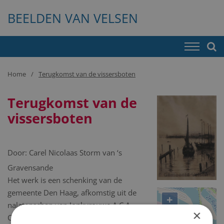
BEELDEN VAN VELSEN
Home
Terugkomst van de vissersboten
Terugkomst van de
vissersboten
Door:
Carel Nicolaas Storm van ‘s
Gravensande
Het werk is een schenking van de
gemeente Den Haag, afkomstig uit de
+
nalatenschap van Jonkvrouwe A.C.A.
×
−
Clifford. Aanvaard door de gemeente