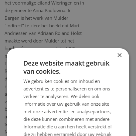
het voormalige eiland Wieringen en in
de gemeente Anna Paulowna. In
Bergen is het werk van Mulder
"indirect" te zien: het beeld dat Mari
Andriessen van Adriaan Roland Holst
maakte werd door Mulder tot het
huidige formaat vergroot. In 2001
×
maakten de cineasten Musch en
Deze website maakt gebruik
Tinbergen de documentaire 'Mul'.
van cookies.
Regisseur Tinbergen filmde Mulder en
diens nooit aflatende liefde voor de
We gebruiken cookies om inhoud en
rotgans. In 2008 verscheen naar
advertenties te personaliseren en om ons
aanleiding van Theo Mulders 80e
verkeer te analyseren. We delen ook
verjaardag het boek 'Theo Mulder,
informatie over uw gebruik van onze site
beeldhouwer'. In het boek worden de
met onze advertentie- en analysepartners,
artistieke uitgangspunten van Mulder
die deze kunnen combineren met andere
toegelicht en zijn plaats in de
informatie die u aan hen heeft verstrekt of
Nederlandse beeldhouwkunst.
die zij hebben verzameld door uw gebruik