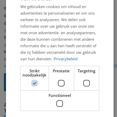
We gebruiken cookies om inhoud en
Woonplaats:
Alkmaar
advertenties te personaliseren en om ons
Geboorteplaats:
Amsterdam
verkeer te analyseren. We delen ook
Geboortedatum:
donderdag 2 mei
informatie over uw gebruik van onze site
1935
met onze advertentie- en analysepartners,
Datum overlijden:
zondag 1 maart
die deze kunnen combineren met andere
2009
informatie die u aan hen heeft verstrekt of
Website:
die zij hebben verzameld door uw gebruik
van hun diensten.
Privacybeleid
http://www.artindex.nl/limburg/default.asp?
id=6&num=05719000870060100331300970058709105016
Strikt
Prestatie
Targeting
noodzakelijk
Ik weet meer over deze
kunstenaar
Functioneel
Alle beelden van
Theodorus Antonius
(Theo) Ros