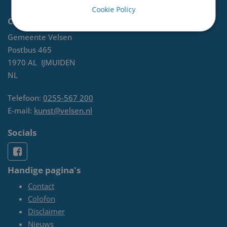
Cookie Policy
Contact
Gemeente Velsen
Postbus 465
1970 AL
IJMUIDEN
NL
Telefoon:
0255-567 200
E-mail:
kunst@velsen.nl
Socials
Handige pagina's
Contact
Colofon
Disclaimer
Nieuws