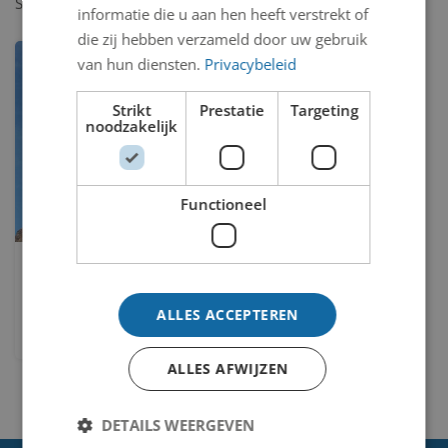
Showing
1-1
of
1
item.
informatie die u aan hen heeft verstrekt of
die zij hebben verzameld door uw gebruik
van hun diensten.
Privacybeleid
Strikt
Prestatie
Targeting
noodzakelijk
Functioneel
Borstbeeld Cornelis
Vreeswijk
ALLES ACCEPTEREN
Tineke Ongkiehong-Juffermans
ALLES AFWIJZEN
DETAILS WEERGEVEN