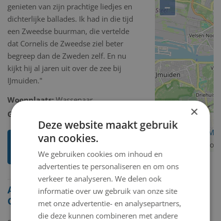
−
genieten van zijn prachtige liedjes en
dichterlijke ballades. Ik had in die tijd
een Zweedse buurman, die vertelde
dat Cornelis de Zweedse ziel beter
begreep dan de Zweden zelf. En nu
kijkt hij al jaren uit over de zee bij
IJmuiden."
Woonplaats:
Wassenaar
×
Geboorteplaats:
Wassenaar
Deze website maakt gebruik
OpenStreetMa
van cookies.
Ik weet meer over deze
contributors
kunstenaar
We gebruiken cookies om inhoud en
advertenties te personaliseren en om ons
verkeer te analyseren. We delen ook
Alle beelden van Tineke
informatie over uw gebruik van onze site
Ongkiehong-Juffermans
met onze advertentie- en analysepartners,
die deze kunnen combineren met andere