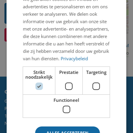
advertenties te personaliseren en om ons
Toon mij meer werken van Pieter
verkeer te analyseren. We delen ook
't Hart
informatie over uw gebruik van onze site
met onze advertentie- en analysepartners,
Ik weet meer over dit kunstwerk
die deze kunnen combineren met andere
informatie die u aan hen heeft verstrekt of
OpenStreetMa
die zij hebben verzameld door uw gebruik
contributors
van hun diensten.
Privacybeleid
Strikt
Prestatie
Targeting
noodzakelijk
Contact
Functioneel
Gemeente Velsen
Postbus 465
1970 AL
IJMUIDEN
NL
ALLES ACCEPTEREN