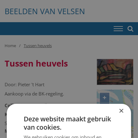
BEELDEN VAN VELSEN
Home
Tussen heuvels
Tussen heuvels
Door:
Pieter 't Hart
Aankoop via de BK-regeling.
+
Collectie:
Kunstcollectie
−
×
Kunstcollectie omschrijving:
Deze website maakt gebruik
Schilderij/tekening/grafiek/foto/streetart
van cookies.
Model 2D/3D:
2D binnen
We gebruiken cookies om inhoud en