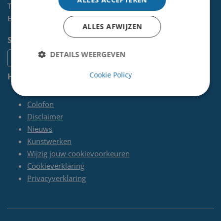
Telefoon:
0255-567 200
E-mail:
kunst@velsen.nl
ALLES AFWIJZEN
Socials
DETAILS WEERGEVEN
Cookie Policy
Handige pagina's
Contact
Colofon
Disclaimer
Nieuws
Kunstwerken
Wijzig jouw cookievoorkeuren
Cookieverklaring
Privacyverklaring