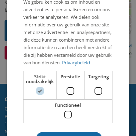
We gebruiken cookies om inhoud en
Schilderij/tekening/grafiek/foto/streetart
advertenties te personaliseren en om ons
Model 2D/3D:
2D binnen
verkeer te analyseren. We delen ook
informatie over uw gebruik van onze site
Toon mij meer werken van
met onze advertentie- en analysepartners,
Cornelis (Kees) Jansen
die deze kunnen combineren met andere
OpenStreetMa
informatie die u aan hen heeft verstrekt of
Ik weet meer over dit kunstwerk
contributors
die zij hebben verzameld door uw gebruik
van hun diensten.
Privacybeleid
Strikt
Prestatie
Targeting
noodzakelijk
Contact
Functioneel
Gemeente Velsen
Postbus 465
1970 AL
IJMUIDEN
NL