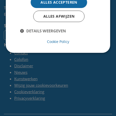
ALLES ACCEPTEREN
Telefoon:
0255-567 200
E-mail:
kunst@velsen.nl
ALLES AFWIJZEN
Socials
DETAILS WEERGEVEN
Cookie Policy
Handige pagina's
Contact
Colofon
Disclaimer
Nieuws
Kunstwerken
Wijzig jouw cookievoorkeuren
Cookieverklaring
Privacyverklaring