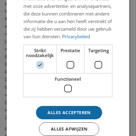
streetartists aangetrokken.
met onze advertentie- en analysepartners,
In de Geul is dat het duo
die deze kunnen combineren met andere
Karski & Beyond. Zij maken
informatie die u aan hen heeft verstrekt of
een kunstwerk van 20 bij 6
die zij hebben verzameld door uw gebruik
m. onder de
van hun diensten.
Privacybeleid
Julianabrug. Op de muur
van Timmerbedrijf Jonkman
Strikt
Prestatie
Targeting
noodzakelijk
BV aan de Ohmstraat maakt
Bart ‘Smates’ Smeets een
kunstwerk van 25 bij 4 m.
Functioneel
De kunstwerken leggen
beide een link met het
unieke karakter van
IJmuiden. Naar verwachting
worden beide werken rond
ALLES ACCEPTEREN
28 april a.s. opgeleverd.
Foto Karski & Beyond: Erik
ALLES AFWIJZEN