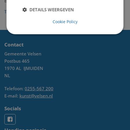
Baalbergen
DETAILS WEERGEVEN
Terug naar het overzicht
Cookie Policy
Contact
Gemeente Velsen
Postbus 465
1970 AL
IJMUIDEN
NL
Telefoon:
0255-567 200
E-mail:
kunst@velsen.nl
Socials
Handige pagina's