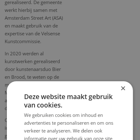
gerealiseerd. De gemeente
werkt hierbij samen met
Amsterdam Street Art (ASA)
en maakt gebruik van de
expertise van de Velsense
Kunstcommissie.
In 2020 werden al
kunstwerken gerealiseerd
door kunstenaarsduo Bier
en Brood, te weten op de
muren van Wageningen
×
Marine Research en
Deze website maakt gebruik
aannemingsmaatschappij
van cookies.
de Branding.
We gebruiken cookies om inhoud en
Ook nu zijn weer
advertenties te personaliseren en om ons
internationaal
verkeer te analyseren. We delen ook
gerenommeerde
informatie over uw gebruik van onze site