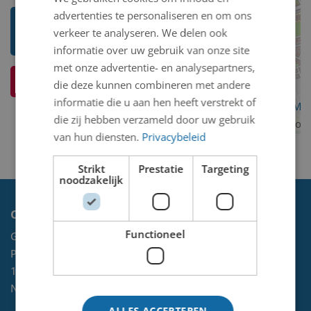
advertenties te personaliseren en om ons
Toon mij meer werken van Gert
verkeer te analyseren. We delen ook
van 't Hoff
informatie over uw gebruik van onze site
met onze advertentie- en analysepartners,
Ik weet meer over dit kunstwerk
die deze kunnen combineren met andere
informatie die u aan hen heeft verstrekt of
OpenStreetMa
die zij hebben verzameld door uw gebruik
contributors
van hun diensten.
Privacybeleid
Strikt
Prestatie
Targeting
noodzakelijk
Contact
Functioneel
Gemeente Velsen
Postbus 465
1970 AL
IJMUIDEN
NL
ALLES ACCEPTEREN