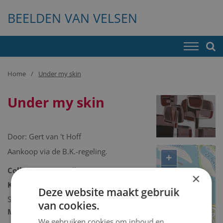
BEELDEN VAN VELSEN
Home
Under my skin
Under my skin
Door:
Gert van 't Hoff
Aankoop via de B.K.-regeling.
+
Collectie:
Kunstcollectie
−
×
Kunstcollectie omschrijving:
Deze website maakt gebruik
Schilderij/tekening/grafiek/foto/streetart
van cookies.
Model 2D/3D:
2D binnen
We gebruiken cookies om inhoud en