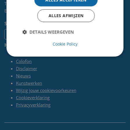
Telefoon:
0255-567 200
E-mail:
kunst@velsen.nl
ALLES AFWIJZEN
Socials
DETAILS WEERGEVEN
Cookie Policy
Handige pagina's
Contact
Colofon
Disclaimer
Nieuws
Kunstwerken
Wijzig jouw cookievoorkeuren
Cookieverklaring
Privacyverklaring