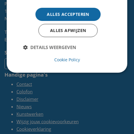
Postbus 465
1970 AL
IJMUIDEN
ALLES ACCEPTEREN
NL
ALLES AFWIJZEN
Telefoon:
0255-567 200
E-mail:
kunst@velsen.nl
DETAILS WEERGEVEN
Socials
Cookie Policy
Handige pagina's
Contact
Colofon
Disclaimer
Nieuws
Kunstwerken
Wijzig jouw cookievoorkeuren
Cookieverklaring