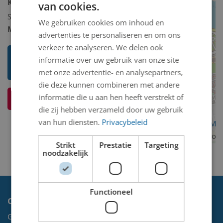
Kunstcollectie omschrijving:
van cookies.
Schilderij/tekening/grafiek/foto/streetart
We gebruiken cookies om inhoud en
Model 2D/3D:
2D binnen
advertenties te personaliseren en om ons
verkeer te analyseren. We delen ook
Toon mij meer werken van Olof
informatie over uw gebruik van onze site
Simon Johannes (Olof) Baltus
met onze advertentie- en analysepartners,
die deze kunnen combineren met andere
informatie die u aan hen heeft verstrekt of
Ik weet meer over dit kunstwerk
die zij hebben verzameld door uw gebruik
van hun diensten.
Privacybeleid
OpenStreetMa
contributors
Strikt
Prestatie
Targeting
noodzakelijk
Functioneel
Contact
Gemeente Velsen