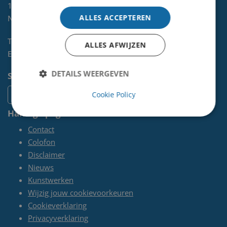
1970 AL
IJMUIDEN
ALLES ACCEPTEREN
NL
Telefoon:
0255-567 200
ALLES AFWIJZEN
E-mail:
kunst@velsen.nl
DETAILS WEERGEVEN
Socials
Cookie Policy
Handige pagina's
Contact
Colofon
Disclaimer
Nieuws
Kunstwerken
Wijzig jouw cookievoorkeuren
Cookieverklaring
Privacyverklaring