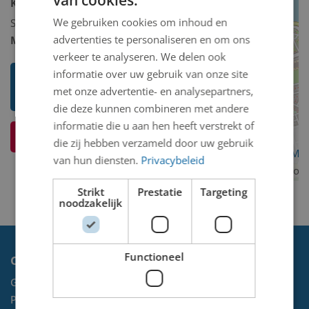
Kunstcollectie omschrijving:
We gebruiken cookies om inhoud en
Schilderij/tekening/grafiek/foto/streetart
advertenties te personaliseren en om ons
Model 2D/3D:
2D binnen
verkeer te analyseren. We delen ook
informatie over uw gebruik van onze site
Toon mij meer werken van Olof
met onze advertentie- en analysepartners,
Simon Johannes (Olof) Baltus
die deze kunnen combineren met andere
informatie die u aan hen heeft verstrekt of
Ik weet meer over dit kunstwerk
die zij hebben verzameld door uw gebruik
OpenStreetMa
van hun diensten.
Privacybeleid
contributors
Strikt
Prestatie
Targeting
noodzakelijk
Functioneel
Contact
Gemeente Velsen
Postbus 465