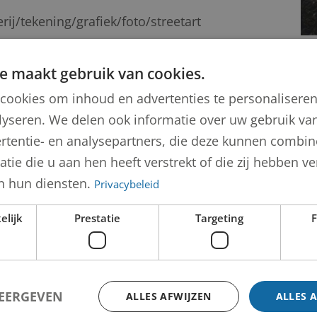
erij/tekening/grafiek/foto/streetart
e maakt gebruik van cookies.
cookies om inhoud en advertenties te personalisere
n Leeuwen
lyseren. We delen ook informatie over uw gebruik van
rtentie- en analysepartners, die deze kunnen combi
tie die u aan hen heeft verstrekt of die zij hebben 
n hun diensten.
Privacybeleid
elijk
Prestatie
Targeting
F
WEERGEVEN
ALLES AFWIJZEN
ALLES 