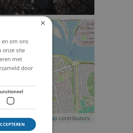
×
+
−
n en om ons
 onze site
neren met
verzameld door
unctioneel
©
OpenStreetMap
contributors.
ACCEPTEREN