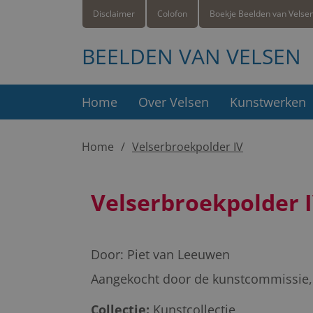
Disclaimer
Colofon
Boekje Beelden van Velse
BEELDEN VAN VELSEN
Home
Over Velsen
Kunstwerken
Home
Velserbroekpolder IV
Velserbroekpolder 
Door:
Piet van Leeuwen
Aangekocht door de kunstcommissie, i
Collectie:
Kunstcollectie