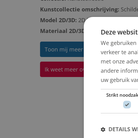
Kunstcollectie omschrijving:
Schild
Model 2D/3D:
2D binnen
Materiaal 2D/3D diverse:
Foto
Deze websit
We gebruiken 
Toon mij meer werken van Piet va
verkeer te ana
met onze adve
Ik weet meer over dit kunstwerk
andere informa
uw gebruik va
Strikt noodzak
DETAILS 