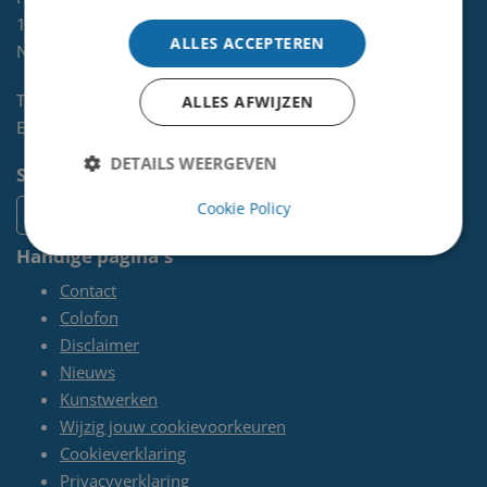
1970 AL
IJMUIDEN
ALLES ACCEPTEREN
NL
Telefoon:
0255-567 200
ALLES AFWIJZEN
E-mail:
kunst@velsen.nl
DETAILS WEERGEVEN
Socials
Cookie Policy
Handige pagina's
Contact
Colofon
Disclaimer
Nieuws
Kunstwerken
Wijzig jouw cookievoorkeuren
Cookieverklaring
Privacyverklaring