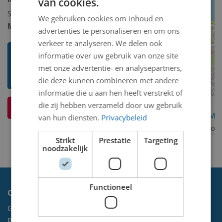
van cookies.
Schilderij/tekening/grafiek/foto/streetart
We gebruiken cookies om inhoud en
Model 2D/3D:
2D binnen
advertenties te personaliseren en om ons
verkeer te analyseren. We delen ook
Toon mij meer werken van
informatie over uw gebruik van onze site
Hermann Johannes Leonhard
met onze advertentie- en analysepartners,
Theodor (Herman) Stammeshaus
die deze kunnen combineren met andere
informatie die u aan hen heeft verstrekt of
die zij hebben verzameld door uw gebruik
Ik weet meer over dit kunstwerk
OpenStreetMa
van hun diensten.
Privacybeleid
contributors
Strikt
Prestatie
Targeting
noodzakelijk
Functioneel
Contact
Gemeente Velsen
Postbus 465