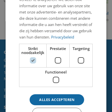
Geen kunstwerken gevonden.
informatie over uw gebruik van onze site
met onze advertentie- en analysepartners,
OpenStreetMa
die deze kunnen combineren met andere
contributors
informatie die u aan hen heeft verstrekt of
die zij hebben verzameld door uw gebruik
van hun diensten.
Privacybeleid
Strikt
Prestatie
Targeting
Contact
noodzakelijk
Gemeente Velsen
Postbus 465
Functioneel
1970 AL
IJMUIDEN
NL
Telefoon:
0255-567 200
E-mail:
kunst@velsen.nl
ALLES ACCEPTEREN
Socials