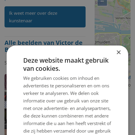
−
Ik weet meer over deze
kunstenaar
Alle beelden van Victor de
Beijer
×
Deze website maakt gebruik
Showing
1-1
of
1
item.
van cookies.
OpenStreetMa
We gebruiken cookies om inhoud en
contributors
advertenties te personaliseren en om ons
verkeer te analyseren. We delen ook
informatie over uw gebruik van onze site
met onze advertentie- en analysepartners,
die deze kunnen combineren met andere
informatie die u aan hen heeft verstrekt of
die zij hebben verzameld door uw gebruik