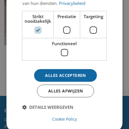
van hun diensten.
Privacybeleid
Strikt
Prestatie
Targeting
noodzakelijk
Functioneel
Ontmoeting
Victor de Beijer
ALLES ACCEPTEREN
ALLES AFWIJZEN
DETAILS WEERGEVEN
Contact
Cookie Policy
Gemeente Velsen
Postbus 465