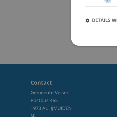
DETAILS 
Contact
Gemeente Velsen
Postbus 465
1970 AL
IJMUIDEN
NL