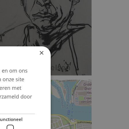
×
n en om ons
 onze site
+
neren met
−
verzameld door
unctioneel