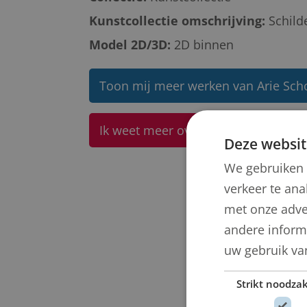
Kunstcollectie omschrijving:
Schild
Model 2D/3D:
2D binnen
Toon mij meer werken van Arie Sch
Ik weet meer over dit kunstwerk
Deze websit
We gebruiken 
verkeer te ana
met onze adve
andere informa
uw gebruik va
Strikt noodzak