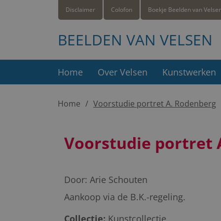
Disclaimer
Colofon
Boekje Beelden van Velse
BEELDEN VAN VELSEN
Home
Over Velsen
Kunstwerken
Home
Voorstudie portret A. Rodenberg
Voorstudie portret
Door:
Arie Schouten
Aankoop via de B.K.-regeling.
Collectie:
Kunstcollectie