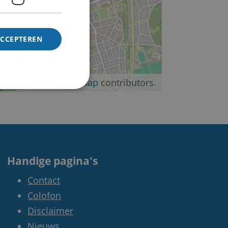
ACCEPTEREN
©
OpenStreetMap
contributors.
Handige pagina's
Contact
Colofon
Disclaimer
Nieuws