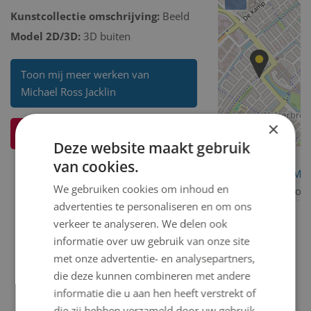
Kunstcollectie omschrijving:
Beeld
Model 2D/3D:
3D buiten
Toon mij meer werken van
Michael Ross Jacklin
×
Ik weet meer over dit kunstwerk
Deze website maakt gebruik
van cookies.
OpenStreetMa
We gebruiken cookies om inhoud en
contributors
advertenties te personaliseren en om ons
verkeer te analyseren. We delen ook
informatie over uw gebruik van onze site
met onze advertentie- en analysepartners,
die deze kunnen combineren met andere
informatie die u aan hen heeft verstrekt of
die zij hebben verzameld door uw gebruik