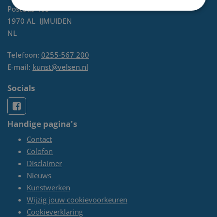
Postbus 465
1970 AL
IJMUIDEN
NL
Telefoon:
0255-567 200
E-mail:
kunst@velsen.nl
Socials
Handige pagina's
Contact
Colofon
Disclaimer
Nieuws
Kunstwerken
Wijzig jouw cookievoorkeuren
Cookieverklaring