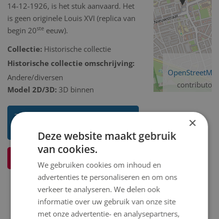
14-12-1926, is het stuk aanvaard. Het
is geen originele Louis XVI (replica van
ste
begin 20
eeuw).
Collectie:
Historische collectie
Historische collectie omschrijving:
OpenStreetMa
Andere/diversen
contributors
Model 2D/3D:
3D binnen
Toon mij meer werken van Niet
×
bekend
Deze website maakt gebruik
van cookies.
Ik weet meer over dit kunstwerk
We gebruiken cookies om inhoud en
advertenties te personaliseren en om ons
verkeer te analyseren. We delen ook
informatie over uw gebruik van onze site
met onze advertentie- en analysepartners,