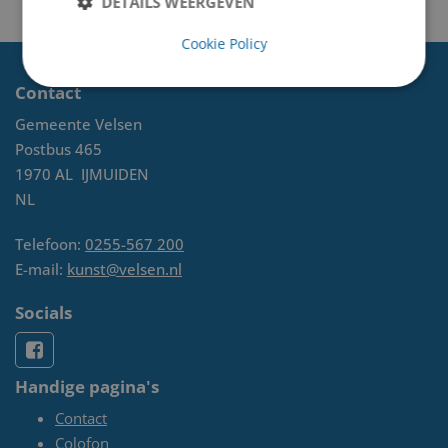
DETAILS WEERGEVEN
Cookie Policy
Contact
Gemeente Velsen
Postbus 465
1970 AL
IJMUIDEN
NL
Telefoon:
0255-567 200
E-mail:
kunst@velsen.nl
Socials
Handige pagina's
Contact
Colofon