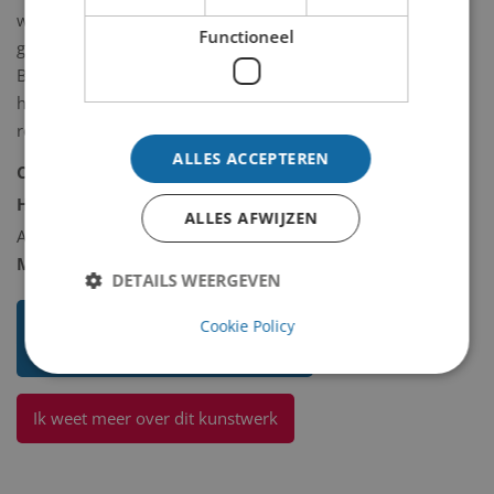
wordt het verkocht en de fabriek
Functioneel
gesloopt. In 1944 wordt villa Roos en
Beek door de Duitsers opgeblazen in
het kader van de verdedigingslinie
rondom Velsen/IJmuiden.
ALLES ACCEPTEREN
Collectie:
Historische collectie
Historische collectie omschrijving:
ALLES AFWIJZEN
Andere/diversen
Model 2D/3D:
2D binnen
DETAILS WEERGEVEN
Toon mij meer werken van Niet
Cookie Policy
bekend
Ik weet meer over dit kunstwerk