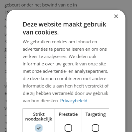
gebeurt onder het bewind van de in
1919 benoemde burgemeester Gerrit
×
Rijkens. Tussen het overlijden van de
Deze website maakt gebruik
familie Wüste en de Tweede
van cookies.
wereldoorlog (1940-'45) is Huize
Spaarnberg helaas ernstig in verval
We gebruiken cookies om inhoud en
geraakt. Uiteindelijk koopt de Sint
advertenties te personaliseren en om ons
Charles Stichting der Witte Paters in
verkeer te analyseren. We delen ook
1949 het vervallen monumentale
informatie over uw gebruik van onze site
pand. Roos en Beek: in 1879 worden
met onze advertentie- en analysepartners,
herenhuis en koepel gesloopt. In 1880
die deze kunnen combineren met andere
wordt op de plek van het herenhuis
informatie die u aan hen heeft verstrekt of
een nieuwe huis gebouwd. Deze krijgt
die zij hebben verzameld door uw gebruik
ook de naam Roos en Beek. In 1884
van hun diensten.
Privacybeleid
wordt Justus Rudolf Wüste eigenaar.
Strikt
Prestatie
Targeting
Hij laat op het terrein een fabriek
noodzakelijk
bouwen, waarin het Hollands
Bijenpark wordt gevestigd. In 1903