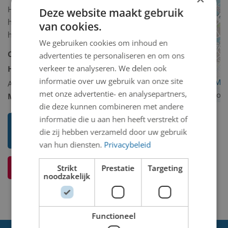
Het bord is destijds in opdracht van
Deze website maakt gebruik
het bedrijf gemaakt en hing daar als
van cookies.
herinnering aan de evacuatie.
We gebruiken cookies om inhoud en
Collectie:
Historische collectie
advertenties te personaliseren en om ons
verkeer te analyseren. We delen ook
Historische collectie omschrijving:
informatie over uw gebruik van onze site
OpenStreetMa
Andere/diversen
met onze advertentie- en analysepartners,
contributors
Model 2D/3D:
2D binnen
die deze kunnen combineren met andere
informatie die u aan hen heeft verstrekt of
Toon mij meer werken van Niet
die zij hebben verzameld door uw gebruik
bekend
van hun diensten.
Privacybeleid
Ik weet meer over dit kunstwerk
Strikt
Prestatie
Targeting
noodzakelijk
Functioneel