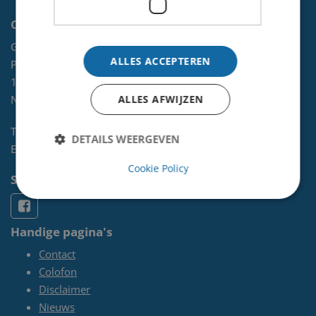
Contact
Gemeente Velsen
ALLES ACCEPTEREN
Postbus 465
1970 AL
IJMUIDEN
NL
ALLES AFWIJZEN
Telefoon:
0255-567 200
DETAILS WEERGEVEN
E-mail:
kunst@velsen.nl
Cookie Policy
Socials
Handige pagina's
Contact
Colofon
Disclaimer
Nieuws