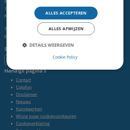
Postbus 465
1970 AL
IJMUIDEN
ALLES ACCEPTEREN
NL
ALLES AFWIJZEN
Telefoon:
0255-567 200
E-mail:
kunst@velsen.nl
DETAILS WEERGEVEN
Socials
Cookie Policy
Handige pagina's
Contact
Colofon
Disclaimer
Nieuws
Kunstwerken
Wijzig jouw cookievoorkeuren
Cookieverklaring