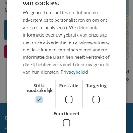
van cookies.
Schilderij/tekening/grafiek/foto/streetart
Model 2D/3D:
2D binnen
We gebruiken cookies om inhoud en
advertenties te personaliseren en om ons
Toon mij meer werken van Gerrit
verkeer te analyseren. We delen ook
van Dijk
informatie over uw gebruik van onze site
met onze advertentie- en analysepartners,
die deze kunnen combineren met andere
Ik weet meer over dit kunstwerk
informatie die u aan hen heeft verstrekt of
die zij hebben verzameld door uw gebruik
OpenStreetMa
van hun diensten.
Privacybeleid
contributors
Strikt
Prestatie
Targeting
noodzakelijk
Functioneel
Contact
Gemeente Velsen