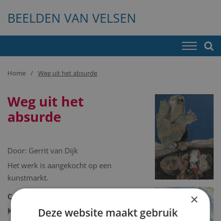
BEELDEN VAN VELSEN
Home
Weg uit het absurde
Weg uit het
absurde
Door:
Gerrit van Dijk
Het werk is aangekocht op een
kunstmarkt.
×
Collectie:
Kunstcollectie
+
Deze website maakt gebruik
Kunstcollectie omschrijving:
−