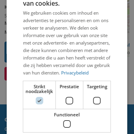
van cookies.
Kunstcollectie omschrijving:
We gebruiken cookies om inhoud en
Schilderij/tekening/grafiek/foto/streetart
advertenties te personaliseren en om ons
Model 2D/3D:
2D binnen
verkeer te analyseren. We delen ook
Materiaal 2D/3D diverse:
Foto
informatie over uw gebruik van onze site
met onze advertentie- en analysepartners,
OpenStreetMa
Toon mij meer werken van Kuno
die deze kunnen combineren met andere
contributors
Grommers
informatie die u aan hen heeft verstrekt of
die zij hebben verzameld door uw gebruik
van hun diensten.
Privacybeleid
Ik weet meer over dit kunstwerk
Strikt
Prestatie
Targeting
noodzakelijk
Functioneel
Contact
Gemeente Velsen