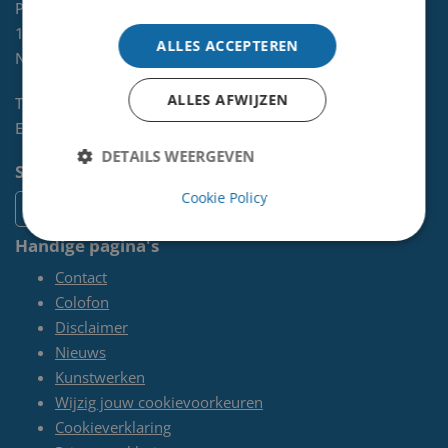
Postbus 465
1970 AL
IJMUIDEN
ALLES ACCEPTEREN
NL
ALLES AFWIJZEN
Telefoon:
0255-567 200
E-mail:
kunst@velsen.nl
DETAILS WEERGEVEN
Socials
Cookie Policy
Handige pagina's
Contact
Colofon
Disclaimer
Nieuws
Kunstwerken
Wijzig jouw cookievoorkeuren
Cookieverklaring