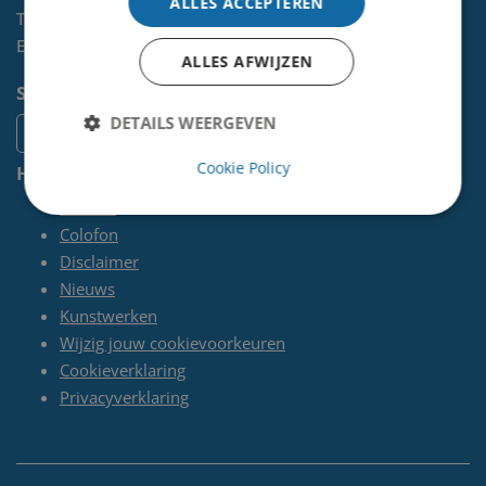
ALLES ACCEPTEREN
Telefoon:
0255-567 200
E-mail:
kunst@velsen.nl
ALLES AFWIJZEN
Socials
DETAILS WEERGEVEN
Cookie Policy
Handige pagina's
Contact
Colofon
Disclaimer
Nieuws
Kunstwerken
Wijzig jouw cookievoorkeuren
Cookieverklaring
Privacyverklaring