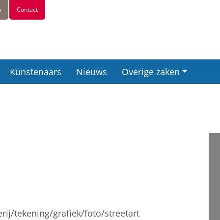
n
Contact
Kunstenaars
Nieuws
Overige zaken
erij/tekening/grafiek/foto/streetart