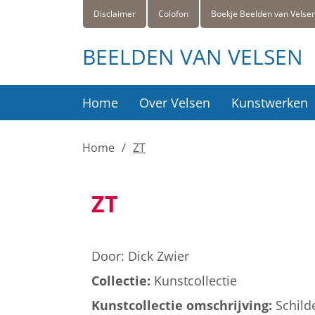
Disclaimer
Colofon
Boekje Beelden van Velse
BEELDEN VAN VELSEN
Home
Over Velsen
Kunstwerken
Home
ZT
ZT
Door:
Dick Zwier
Collectie:
Kunstcollectie
Kunstcollectie omschrijving:
Schild